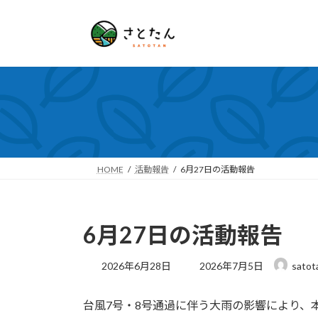
コ
ナ
ン
ビ
テ
ゲ
ン
ー
ツ
シ
へ
ョ
ス
ン
キ
に
ッ
移
プ
動
HOME
活動報告
6月27日の活動報告
6月27日の活動報告
最
2026年6月28日
2026年7月5日
satot
終
更
台風7号・8号通過に伴う大雨の影響により、
新