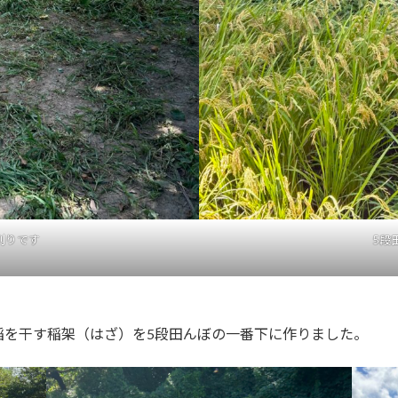
刈りです
5段
稲を干す稲架
（はざ）
を5段田んぼの一番下に作りました。