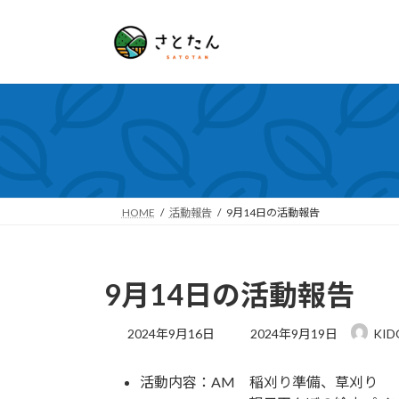
コ
ナ
ン
ビ
テ
ゲ
ン
ー
ツ
シ
へ
ョ
ス
ン
キ
に
ッ
移
プ
動
HOME
活動報告
9月14日の活動報告
9月14日の活動報告
最
2024年9月16日
2024年9月19日
KID
終
更
活動内容：AM 稲刈り準備、草刈り
新