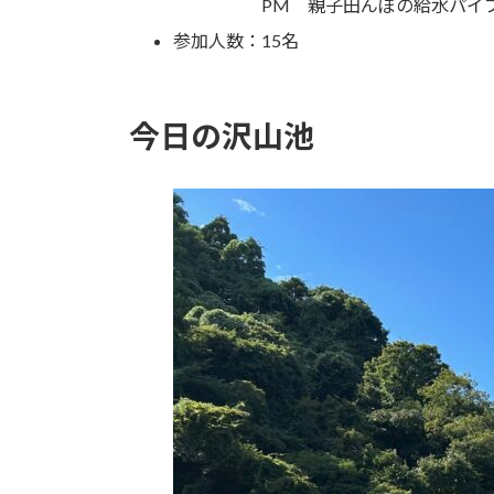
日
PM 親子田んぼの給水パイプ
時
参加人数：15名
:
今日の沢山池