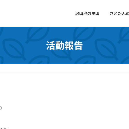
沢山池の里山
さとたん
活動報告
O