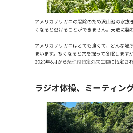
アメリカザリガニの駆除のため沢山池の水抜
くなると逃げることができません。天敵に襲
アメリカザリガニはとても強くて、どんな場
まいます。寒くなると穴を掘って冬眠します
2023年6月から
条件付特定外来生物
に指定さ
ラジオ体操、ミーティン