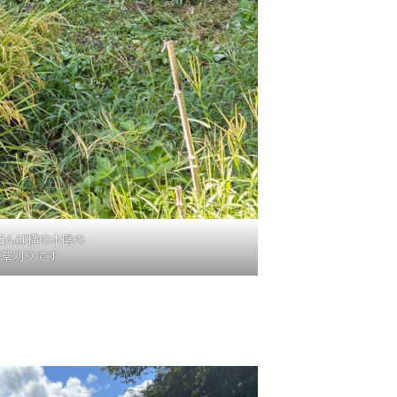
田んぼ横の木陰の
草刈りです