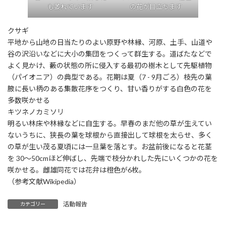
も萎れています
の花が目立ちます
クサギ
平地から山地の日当たりのよい原野や林縁、河原、土手、山道や
谷の沢沿いなどに大小の集団をつくって群生する。道ばたなどで
よく見かけ、藪の状態の所に侵入する最初の樹木として先駆植物
（パイオニア）の典型である。花期は夏（7 - 9月ごろ）枝先の葉
腋に長い柄のある集散花序をつくり、甘い香りがする白色の花を
多数咲かせる
キツネノカミソリ
明るい林床や林縁などに自生する。早春のまだ他の草が生えてい
ないうちに、狭長の葉を球根から直接出して球根を太らせ、多く
の草が生い茂る夏頃には一旦葉を落とす。お盆前後になると花茎
を 30〜50cmほど伸ばし、先端で枝分かれした先にいくつかの花を
咲かせる。雌雄同花では花弁は橙色が6枚。
（参考文献Wikipedia）
活動報告
カテゴリー