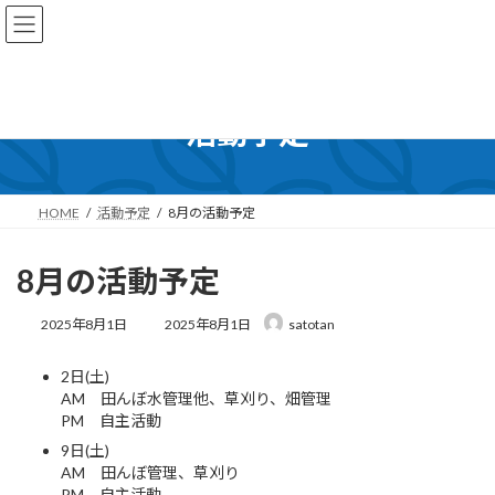
コ
ナ
ン
ビ
テ
ゲ
ン
ー
ツ
シ
へ
ョ
活動予定
ス
ン
キ
に
ッ
移
プ
動
HOME
活動予定
8月の活動予定
8月の活動予定
最
2025年8月1日
2025年8月1日
satotan
終
更
2日(土)
新
AM 田んぼ水管理他、草刈り、畑管理
日
時
PM 自主活動
:
9日(土)
AM 田んぼ管理、草刈り
PM 自主活動