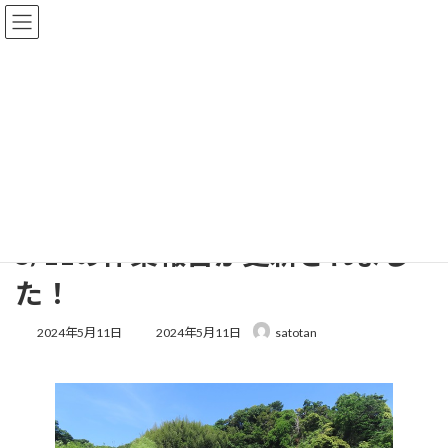
コ
ナ
ン
ビ
テ
ゲ
ン
ー
ツ
シ
へ
ョ
活動報告
ス
ン
キ
に
ッ
移
プ
動
HOME
活動報告
5/11の作業報告が更新されました！
5/11の作業報告が更新されまし
た！
最
2024年5月11日
2024年5月11日
satotan
終
更
新
日
時
: