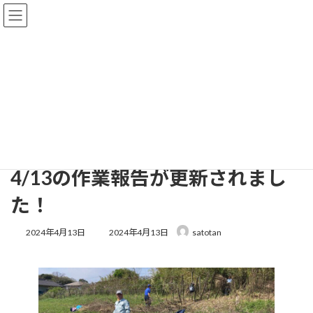
コ
ナ
ン
ビ
テ
ゲ
ン
ー
ツ
シ
へ
ョ
活動報告
ス
ン
キ
に
ッ
移
プ
動
HOME
活動報告
4/13の作業報告が更新されました！
4/13の作業報告が更新されまし
た！
最
2024年4月13日
2024年4月13日
satotan
終
更
新
日
時
: