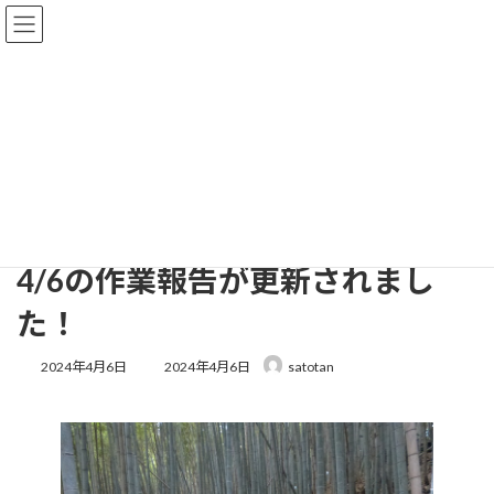
コ
ナ
ン
ビ
テ
ゲ
ン
ー
ツ
シ
へ
ョ
活動報告
ス
ン
キ
に
ッ
移
プ
動
HOME
活動報告
4/6の作業報告が更新されました！
4/6の作業報告が更新されまし
た！
最
2024年4月6日
2024年4月6日
satotan
終
更
新
日
時
: