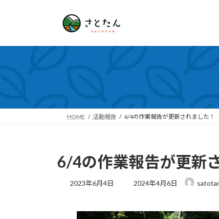
コ
ナ
ン
ビ
テ
ゲ
ン
ー
ツ
シ
へ
ョ
ス
ン
キ
に
ッ
移
プ
動
HOME
活動報告
6/4の作業報告が更新されました！
6/4の作業報告が更新
最
2023年6月4日
2024年4月6日
satota
終
更
新