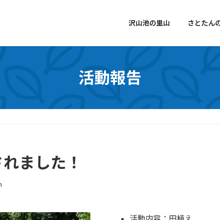
沢山池の里山
さとたん
活動報告
されました！
n
活動内容：田植え