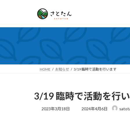
コ
ナ
ン
ビ
テ
ゲ
ン
ー
ツ
シ
へ
ョ
ス
ン
キ
に
ッ
移
プ
動
HOME
お知らせ
3/19 臨時で活動を行います
3/19 臨時で活動を行
最
2023年3月18日
2024年4月6日
satot
終
更
新