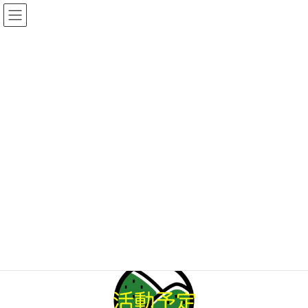
コ
ナ
ン
ビ
テ
ゲ
ン
ー
ツ
シ
へ
ョ
活動予定
ス
ン
キ
に
ッ
移
プ
動
HOME
活動予定
３月の活動予定
３月の活動予定
最
2025年2月24日
2025年2月24日
satotan
終
更
新
日
時
: