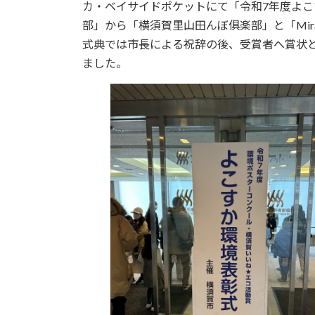
日
カ・ベイサイドポケットにて「令和7年度よ
時
部」から「横須賀里山田んぼ俱楽部」と「Mir
:
式典では市長による祝辞の後、受賞者へ賞状
ました。