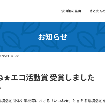
沢山池の里山
さとたん
お知らせ
賞 受賞しました
ね★エコ活動賞 受賞しました
n
境活動団体や学校等における「いいね★」と言える環境活動を表