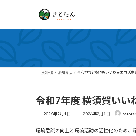
コ
ナ
ン
ビ
テ
ゲ
ン
ー
ツ
シ
へ
ョ
ス
ン
キ
に
ッ
移
プ
動
HOME
お知らせ
令和7年度 横須賀いいね★エコ活動
令和7年度 横須賀いい
最
2026年2月1日
2026年2月1日
satota
終
更
環境意識の向上と環境活動の活性化のため、環
新